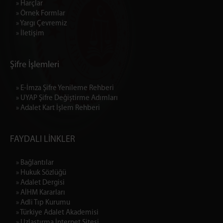
» Harçlar
İŞ BÖLÜMÜ İSTATİSLİKLERİ
» Örnek Formlar
İSTİNAF DAİRELERİ
» Yargı Çevremiz
» İletişim
İLK DERECE MAHKEMELERİ
FAALİYET RAPORLARI
2025 YILI FAALİYET RAPORU
Şifre İşlemleri
2024 YILI FAALİYET RAPORU
» E-İmza Şifre Yenileme Rehberi
2023 YILI FAALİYET RAPORU
» UYAP Şifre Değiştirme Adımları
DURUŞMA SALONU GÜN LİSTESİ
» Adalet Kart İşlem Rehberi
2025 Duruşma Salonu Gün Listesi
ETKİNLİKLERİMİZ
FAYDALI LİNKLER
EĞİTİM ÇALIŞMALARIMIZ
» Bağlantılar
ETKİNLİK FAALİYETİMİZ
» Hukuk Sözlüğü
BASINDA MAHKEMEMİZ
» Adalet Dergisi
» AİHM Kararları
İLETİŞİM
» Adli Tıp Kurumu
» Türkiye Adalet Akademisi
» Uzlaştırma İnternet Sitesi