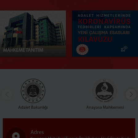
4 İDARE MAHKEMESİ
VERGİ MAHKEMESİ
KİLİS
GAZİANTEP İDARE MAHKEMESİ (BAĞLI)
GAZİANTEP VERGİ MAHKEMESİ (BAĞLI)
MALATYA
MAHKEME TANITIM
1 İDARE MAHKEMESİ
2 İDARE MAHKEMESİ
3 İDARE MAHKEMESİ
VERGİ MAHKEMESİ
ŞANLIURFA
1 İDARE MAHKEMESİ
2 İDARE MAHKEMESİ
Adalet Bakanlığı
Anayasa Mahkemesi
3 İDARE MAHKEMESİ
VERGİ MAHKEMESİ
MEDYA İLETİŞİM BÜROSU
Adres