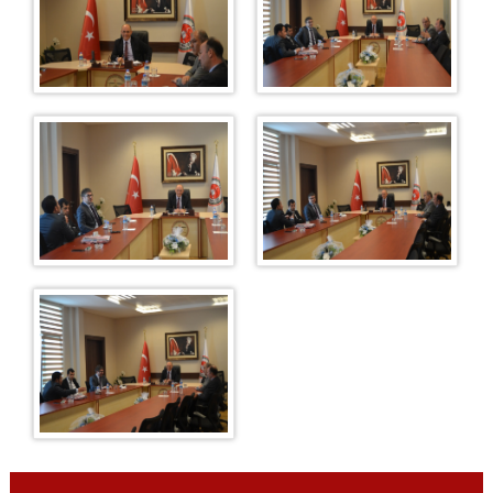
VEZNE VE ÖNBÜRO
AYIRMA VE TETKİK BÜROSU
DAVA DAİRELERİ
1.İDARİ DAVA DAİRESİ
2 İDARİ DAVA DAİRESİ
3. İDARİ DAVA DAİRESİ
4. İDARİ DAVA DAİRESİ
5. İDARİ DAVA DAİRESİ
6. İDARİ DAVA DAİRESİ
7. İDARİ DAVA DAİRESİ
8. İDARİ DAVA DAİRESİ
9. İDARİ DAVA DAİRESİ
1. VERGİ DAVA DAİRESİ
2. VERGİ DAVA DAİRESİ
İLK DERECE MAHKEMELERİMİZ
GAZİANTEP