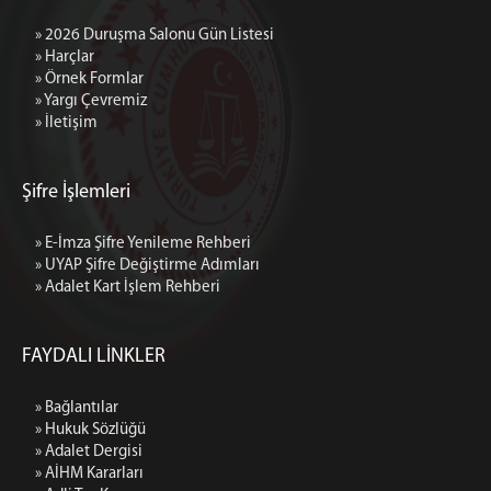
4 İDARE MAHKEMESİ
VERGİ MAHKEMESİ
» 2026 Duruşma Salonu Gün Listesi
» Harçlar
KİLİS
» Örnek Formlar
GAZİANTEP İDARE MAHKEMESİ (BAĞLI)
» Yargı Çevremiz
» İletişim
GAZİANTEP VERGİ MAHKEMESİ (BAĞLI)
MALATYA
1 İDARE MAHKEMESİ
Şifre İşlemleri
2 İDARE MAHKEMESİ
» E-İmza Şifre Yenileme Rehberi
3 İDARE MAHKEMESİ
» UYAP Şifre Değiştirme Adımları
VERGİ MAHKEMESİ
» Adalet Kart İşlem Rehberi
ŞANLIURFA
1 İDARE MAHKEMESİ
FAYDALI LİNKLER
2 İDARE MAHKEMESİ
3 İDARE MAHKEMESİ
» Bağlantılar
» Hukuk Sözlüğü
VERGİ MAHKEMESİ
» Adalet Dergisi
MEDYA İLETİŞİM BÜROSU
» AİHM Kararları