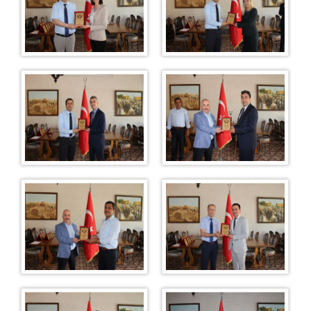
İŞ BÖLÜMÜ İSTATİSLİKLERİ
İSTİNAF DAİRELERİ
İLK DERECE MAHKEMELERİ
FAALİYET RAPORLARI
2025 YILI FAALİYET RAPORU
2024 YILI FAALİYET RAPORU
2023 YILI FAALİYET RAPORU
DURUŞMA SALONU GÜN LİSTESİ
2025 Duruşma Salonu Gün Listesi
ETKİNLİKLERİMİZ
EĞİTİM ÇALIŞMALARIMIZ
ETKİNLİK FAALİYETİMİZ
BASINDA MAHKEMEMİZ
İLETİŞİM