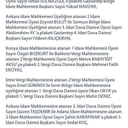
Üyesi Sayın İsmail SOLMAZGÜL’ e plaketi Gaziantep Bölge
VEZNE VE ÖNBÜRO
İdare Mahkemesi Başkanı Sayın Yüksel NAVDAR,
AYIRMA VE TETKİK BÜROSU
Ankara İdare Mahkemesi Üyeliğine atanan 2 İdare
DAVA DAİRELERİ
Mahkemesi Üyesi Zeynet BULUT ile Samsun Bölge İdare
1.İDARİ DAVA DAİRESİ
Mahkemesi Üyeliğine atanan 3. İdari Dava Dairesi Üyesi Sayın
Abdürrahim AY ’a plaketi Gaziantep 4. İdari Dava Dairesi
2 İDARİ DAVA DAİRESİ
Başkanı Sayın Yıldırım KILIÇKIRAN,
3. İDARİ DAVA DAİRESİ
Konya İdare Mahkemesine atanan 1 İdare Mahkemesi Üyesi
4. İDARİ DAVA DAİRESİ
Sayın Özgür BOZKURT ile Balıkesir Vergi Mahkemesine
5. İDARİ DAVA DAİRESİ
atanan 2 Vergi Mahkemesi Üyesi Sayın Merve BABAYİĞİT
AKSU’ ya plaketi 2. Vergi Dava Dairesi Başkanı Mehmet Fatih
6. İDARİ DAVA DAİRESİ
ERCİYAS,
7. İDARİ DAVA DAİRESİ
İzmir Vergi Mahkemesine atanan 2 Vergi Mahkemesi Üyesi
8. İDARİ DAVA DAİRESİ
Sayın Emel GÜNİNDİ ile İzmir Bölge İdare Mahkemesine
9. İDARİ DAVA DAİRESİ
üyeliğine atanan 1. Vergi Dava Dairesi üyesi Okan OKYA’ ya
plaketi 1. Vergi Dava Dairesi Başkanı Sayın Mahir DENİZ,
1. VERGİ DAVA DAİRESİ
Ankara İdare Mahkemesine atanan 3. İdari Dava Dairesi Üyesi
2. VERGİ DAVA DAİRESİ
Sayın Güven TAŞDEMİR ile Adana İdare Mahkemesine atanan
İLK DERECE MAHKEMELERİMİZ
2 İdare Mahkemesi Üyesi Sayın Şahin KARAPINAR’ a plaketi 3.
GAZİANTEP
İdari Dava Dairesi Başkanı Sayın Sedat KOÇ,