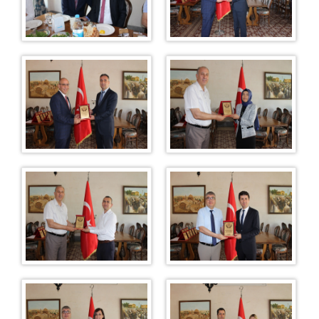
DAVA DAİRELERİ İŞ BÖLÜMÜ
BÖLGE İDARE MAHKEMELERİ KARARLARI ARASINDAKİ
AYKIRILIĞIN GİDERİLMESİ HAKKINDA DANIŞTAY
KARARLARI
İDDK
VDDK
BÖLGE İDARE MAHKEMELERİ KARARLARI ARASINDAKİ
AYKIRILIĞIN GİDERİLMESİ HAKKINDA KARAR
BÜLTENLERİ
BİM İÇTİHAT PAYLAŞIMI VE DEĞERLENDİRME
TOPLANTILARI
DAVA DAİRELERİ İŞ BÖLÜMÜ
BAŞKANLAR KURULU KARARLARI
İÇTİHADI BİRLEŞTİRME TALEBİ
BAŞKANLIK TALEBİ
DAVA DAİRESİ TALEBİ
BAŞKANLAR KURULU RESEN
TARAFLARIN TALEBİ