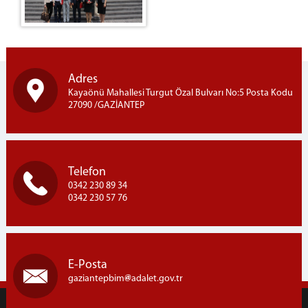
Adres
Kayaönü Mahallesi Turgut Özal Bulvarı No:5 Posta Kodu
27090 /GAZİANTEP
Telefon
0342 230 89 34
0342 230 57 76
E-Posta
gaziantepbim
adalet.gov.tr