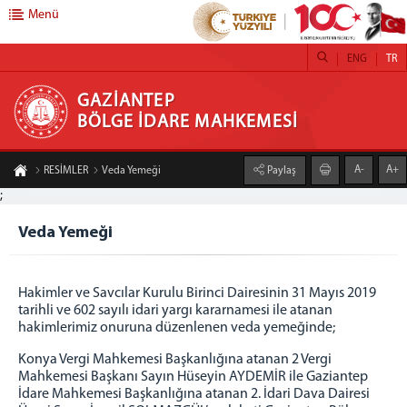
Menü
ENG
TR
GAZİANTEP BÖLGE İDARE MAHKEMESİ
GAZİANTEP
BÖLGE İDARE MAHKEMESİ
ANASAYFA
A-
A+
RESİMLER
Veda Yemeği
Paylaş
MAHKEMEMİZ
;
GAZİANTEP BİM TANITIM FİLMİ
Veda Yemeği
BAŞKANLIK
BAŞKAN
ÖNCEKİ BAŞKANLARIMIZ
Hakimler ve Savcılar Kurulu Birinci Dairesinin 31 Mayıs 2019
tarihli ve 602 sayılı idari yargı kararnamesi ile atanan
BAŞKANLAR KURULU
hakimlerimiz onuruna düzenlenen veda yemeğinde;
ADALET KOMİSYONU
Konya Vergi Mahkemesi Başkanlığına atanan 2 Vergi
İDARİ BİRİMLER
Mahkemesi Başkanı Sayın Hüseyin AYDEMİR ile Gaziantep
İDARİ İŞLER MÜDÜRLÜĞÜ
İdare Mahkemesi Başkanlığına atanan 2. İdari Dava Dairesi