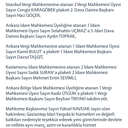
1 İDARE MAHKEMESİ
İstanbul Vergi Mahkemesine atanan 2 Vergi Mahkemesi Üyesi
2 İDARE MAHKEMESİ
Sayın Cengiz KARAGÖBEK plaketi 2. Dava Dairesi Başkanı
Sayın Haci GÖÇER,
3 İDARE MAHKEMESİ
Ankara İdare Mahkemesi Üyeliğine atanan 1 İdare
4 İDARE MAHKEMESİ
Mahkemesi Üyesi Sayın Selahattin UÇMAZ’ a 5. İdari Dava
5 İDARE MAHKEMESİ
Dairesi Başkanı Sayın Aydın TOPRAK,
VERGİ MAHKEMESİ
Ankara Vergi Mahkemesine atanan 1 İdare Mahkemesi Üyesi
MÜLHAKATLARIMIZ
Sayın Kamil BULUT’ a plaketi 1 İdare Mahkemesi Başkanı
Sayın Davut TAŞGİT,
ADIYAMAN
1 İDARE MAHKEMESİ
Kastamonu İdare Mahkemesine atanan 2 İdare Mahkemesi
Üyesi Sayın Sadık SURAN’ a plaketi 2 İdare Mahkemesi
2 İDARE MAHKEMESİ
Başkanı Sayın Mehmet Emin SEVİMLİ,
3 İDARE MAHKEMESİ
Ankara Bölge İdare Mahkemesi Üyeliğine atanan 1 Vergi
ŞANLIURFA VERGİ MAHKEMESİ (BAĞLI)
Mahkemesi Üyesi Sayın Kadir ÜTGÜN’ e plaketi 1 Vergi
KAHRAMANMARAŞ
Mahkemesi Başkanı Sayın Beyhan TİRYAKİ takdim etti.
1 İDARE MAHKEMESİ
Mahkeme Başkanımız Sayın Yüksel NAVDAR, tayin olan
2 İDARE MAHKEMESİ
hakimlere, Gaziantep İdari Yargıda ki hizmetleri ve değerli
katkıları nedeniyle teşekkür ederek yeni görevlerinde devlete
3 İDARE MAHKEMESİ
ve millete aynı inanç, azim ve kararlılıkla hizmet