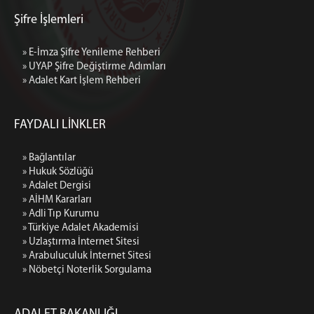
4 İDARE MAHKEMESİ
Şifre İşlemleri
VERGİ MAHKEMESİ
KİLİS
» E-İmza Şifre Yenileme Rehberi
GAZİANTEP İDARE MAHKEMESİ (BAĞLI)
» UYAP Şifre Değiştirme Adımları
GAZİANTEP VERGİ MAHKEMESİ (BAĞLI)
» Adalet Kart İşlem Rehberi
MALATYA
1 İDARE MAHKEMESİ
FAYDALI LİNKLER
2 İDARE MAHKEMESİ
» Bağlantılar
3 İDARE MAHKEMESİ
» Hukuk Sözlüğü
VERGİ MAHKEMESİ
» Adalet Dergisi
ŞANLIURFA
» AİHM Kararları
» Adli Tıp Kurumu
1 İDARE MAHKEMESİ
» Türkiye Adalet Akademisi
2 İDARE MAHKEMESİ
» Uzlaştırma İnternet Sitesi
3 İDARE MAHKEMESİ
» Arabuluculuk İnternet Sitesi
» Nöbetçi Noterlik Sorgulama
VERGİ MAHKEMESİ
MEDYA İLETİŞİM BÜROSU