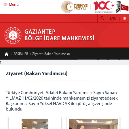
Menü
ENG
TR
GAZİANTEP BÖLGE İDARE MAHKEMESİ
GAZİANTEP
BÖLGE İDARE MAHKEMESİ
ANASAYFA
RESİMLER
Ziyaret (Bakan Yardımcısı)
MAHKEMEMİZ
;
A-
A+
Paylaş
GAZİANTEP BİM TANITIM FİLMİ
Ziyaret (Bakan Yardımcısı)
BAŞKANLIK
BAŞKAN
ÖNCEKİ BAŞKANLARIMIZ
Türkiye Cumhuriyeti Adalet Bakanı Yardımcısı Sayın Şaban
YILMAZ 11/02/2020 tarihinde mahkememizi ziyaret ederek
BAŞKANLAR KURULU
Başkanımız Sayın Yüksel NAVDAR ile görüş alışverişinde
ADALET KOMİSYONU
bulundu.
İDARİ BİRİMLER
İDARİ İŞLER MÜDÜRLÜĞÜ