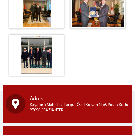
VEZNE VE ÖNBÜRO
AYIRMA VE TETKİK BÜROSU
DAVA DAİRELERİ
1.İDARİ DAVA DAİRESİ
2 İDARİ DAVA DAİRESİ
3. İDARİ DAVA DAİRESİ
4. İDARİ DAVA DAİRESİ
5. İDARİ DAVA DAİRESİ
6. İDARİ DAVA DAİRESİ
7. İDARİ DAVA DAİRESİ
8. İDARİ DAVA DAİRESİ
9. İDARİ DAVA DAİRESİ
Adres
1. VERGİ DAVA DAİRESİ
Kayaönü Mahallesi Turgut Özal Bulvarı No:5 Posta Kodu
27090 /GAZİANTEP
2. VERGİ DAVA DAİRESİ
İLK DERECE MAHKEMELERİMİZ
GAZİANTEP