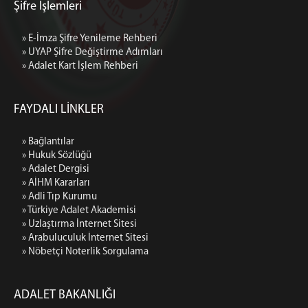
4 İDARE MAHKEMESİ
Şifre İşlemleri
VERGİ MAHKEMESİ
» E-İmza Şifre Yenileme Rehberi
KİLİS
» UYAP Şifre Değiştirme Adımları
GAZİANTEP İDARE MAHKEMESİ (BAĞLI)
» Adalet Kart İşlem Rehberi
GAZİANTEP VERGİ MAHKEMESİ (BAĞLI)
MALATYA
FAYDALI LİNKLER
1 İDARE MAHKEMESİ
2 İDARE MAHKEMESİ
» Bağlantılar
3 İDARE MAHKEMESİ
» Hukuk Sözlüğü
» Adalet Dergisi
VERGİ MAHKEMESİ
» AİHM Kararları
ŞANLIURFA
» Adli Tıp Kurumu
» Türkiye Adalet Akademisi
1 İDARE MAHKEMESİ
» Uzlaştırma İnternet Sitesi
2 İDARE MAHKEMESİ
» Arabuluculuk İnternet Sitesi
3 İDARE MAHKEMESİ
» Nöbetçi Noterlik Sorgulama
VERGİ MAHKEMESİ
MEDYA İLETİŞİM BÜROSU
ADALET BAKANLIĞI