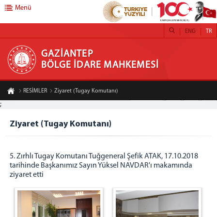
Menü
ENG
TR
GAZİANTEP BÖLGE İDARE MAHKEMESİ
GAZİANTEP
BÖLGE İDARE MAHKEMESİ
ANASAYFA
RESİMLER
Ziyaret (Tugay Komutanı)
MAHKEMEMİZ
;
A-
A+
Paylaş
GAZİANTEP BİM TANITIM FİLMİ
Ziyaret (Tugay Komutanı)
BAŞKANLIK
BAŞKAN
ÖNCEKİ BAŞKANLARIMIZ
5. Zırhlı Tugay Komutanı Tuğgeneral Şefik ATAK, 17.10.2018
tarihinde Başkanımız Sayın Yüksel NAVDAR'ı makamında
BAŞKANLAR KURULU
ziyaret etti
ADALET KOMİSYONU
İDARİ BİRİMLER
İDARİ İŞLER MÜDÜRLÜĞÜ