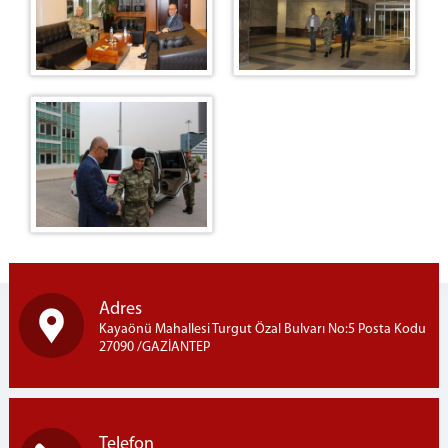
VEZNE VE ÖNBÜRO
AYIRMA VE TETKİK BÜROSU
DAVA DAİRELERİ
1.İDARİ DAVA DAİRESİ
2 İDARİ DAVA DAİRESİ
3. İDARİ DAVA DAİRESİ
4. İDARİ DAVA DAİRESİ
5. İDARİ DAVA DAİRESİ
6. İDARİ DAVA DAİRESİ
7. İDARİ DAVA DAİRESİ
8. İDARİ DAVA DAİRESİ
Adres
9. İDARİ DAVA DAİRESİ
Kayaönü Mahallesi Turgut Özal Bulvarı No:5 Posta Kodu
1. VERGİ DAVA DAİRESİ
27090 /GAZİANTEP
2. VERGİ DAVA DAİRESİ
İLK DERECE MAHKEMELERİMİZ
GAZİANTEP
Telefon