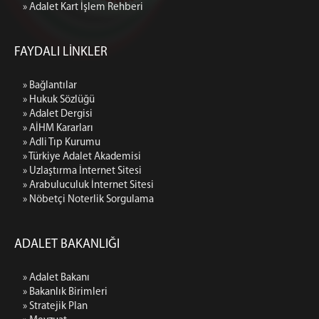
4 İDARE MAHKEMESİ
» Adalet Kart İşlem Rehberi
VERGİ MAHKEMESİ
KİLİS
FAYDALI LİNKLER
GAZİANTEP İDARE MAHKEMESİ (BAĞLI)
GAZİANTEP VERGİ MAHKEMESİ (BAĞLI)
» Bağlantılar
» Hukuk Sözlüğü
MALATYA
» Adalet Dergisi
1 İDARE MAHKEMESİ
» AİHM Kararları
2 İDARE MAHKEMESİ
» Adli Tıp Kurumu
» Türkiye Adalet Akademisi
3 İDARE MAHKEMESİ
» Uzlaştırma İnternet Sitesi
VERGİ MAHKEMESİ
» Arabuluculuk İnternet Sitesi
» Nöbetçi Noterlik Sorgulama
ŞANLIURFA
1 İDARE MAHKEMESİ
2 İDARE MAHKEMESİ
ADALET BAKANLIĞI
3 İDARE MAHKEMESİ
» Adalet Bakanı
VERGİ MAHKEMESİ
» Bakanlık Birimleri
MEDYA İLETİŞİM BÜROSU
» Stratejik Plan