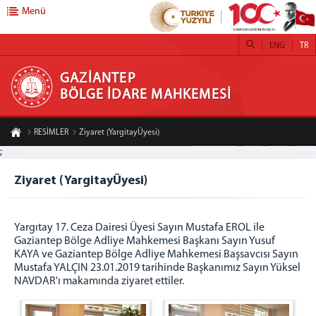
Menü
ENG
TR
GAZİANTEP BÖLGE İDARE MAHKEMESİ
GAZİANTEP
BÖLGE İDARE MAHKEMESİ
ANASAYFA
RESİMLER
Ziyaret (YargitayÜyesi)
MAHKEMEMİZ
;
A-
A+
Paylaş
GAZİANTEP BİM TANITIM FİLMİ
Ziyaret (YargitayÜyesi)
BAŞKANLIK
BAŞKAN
ÖNCEKİ BAŞKANLARIMIZ
Yargıtay 17. Ceza Dairesi Üyesi Sayın Mustafa EROL ile
Gaziantep Bölge Adliye Mahkemesi Başkanı Sayın Yusuf
BAŞKANLAR KURULU
KAYA ve Gaziantep Bölge Adliye Mahkemesi Başsavcısı Sayın
ADALET KOMİSYONU
Mustafa YALÇIN 23.01.2019 tarihinde Başkanımız Sayın Yüksel
NAVDAR'ı makamında ziyaret ettiler.
İDARİ BİRİMLER
İDARİ İŞLER MÜDÜRLÜĞÜ