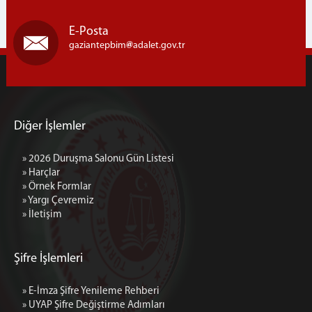
1 İDARE MAHKEMESİ
2 İDARE MAHKEMESİ
E-Posta
3 İDARE MAHKEMESİ
gaziantepbim
adalet.gov.tr
4 İDARE MAHKEMESİ
5 İDARE MAHKEMESİ
VERGİ MAHKEMESİ
MÜLHAKATLARIMIZ
Diğer İşlemler
ADIYAMAN
» 2026 Duruşma Salonu Gün Listesi
1 İDARE MAHKEMESİ
» Harçlar
2 İDARE MAHKEMESİ
» Örnek Formlar
3 İDARE MAHKEMESİ
» Yargı Çevremiz
» İletişim
ŞANLIURFA VERGİ MAHKEMESİ (BAĞLI)
KAHRAMANMARAŞ
1 İDARE MAHKEMESİ
Şifre İşlemleri
2 İDARE MAHKEMESİ
» E-İmza Şifre Yenileme Rehberi
3 İDARE MAHKEMESİ
» UYAP Şifre Değiştirme Adımları