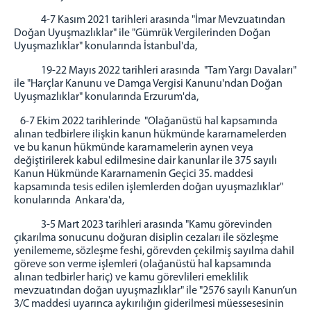
VEZNE VE ÖNBÜRO
4-7 Kasım 2021 tarihleri arasında "İmar Mevzuatından
AYIRMA VE TETKİK BÜROSU
Doğan Uyuşmazlıklar" ile "Gümrük Vergilerinden Doğan
DAVA DAİRELERİ
Uyuşmazlıklar" konularında İstanbul'da,
1.İDARİ DAVA DAİRESİ
19-22 Mayıs 2022 tarihleri arasında "Tam Yargı Davaları"
ile "Harçlar Kanunu ve Damga Vergisi Kanunu'ndan Doğan
2 İDARİ DAVA DAİRESİ
Uyuşmazlıklar" konularında Erzurum'da,
3. İDARİ DAVA DAİRESİ
6-7 Ekim 2022 tarihlerinde "Olağanüstü hal kapsamında
4. İDARİ DAVA DAİRESİ
alınan tedbirlere ilişkin kanun hükmünde kararnamelerden
5. İDARİ DAVA DAİRESİ
ve bu kanun hükmünde kararnamelerin aynen veya
değiştirilerek kabul edilmesine dair kanunlar ile 375 sayılı
6. İDARİ DAVA DAİRESİ
Kanun Hükmünde Kararnamenin Geçici 35. maddesi
7. İDARİ DAVA DAİRESİ
kapsamında tesis edilen işlemlerden doğan uyuşmazlıklar"
konularında Ankara'da,
8. İDARİ DAVA DAİRESİ
9. İDARİ DAVA DAİRESİ
3-5 Mart 2023 tarihleri arasında "Kamu görevinden
çıkarılma sonucunu doğuran disiplin cezaları ile sözleşme
1. VERGİ DAVA DAİRESİ
yenilememe, sözleşme feshi, görevden çekilmiş sayılma dahil
2. VERGİ DAVA DAİRESİ
göreve son verme işlemleri (olağanüstü hal kapsamında
alınan tedbirler hariç) ve kamu görevlileri emeklilik
İLK DERECE MAHKEMELERİMİZ
mevzuatından doğan uyuşmazlıklar" ile "2576 sayılı Kanun’un
GAZİANTEP
3/C maddesi uyarınca aykırılığın giderilmesi müessesesinin