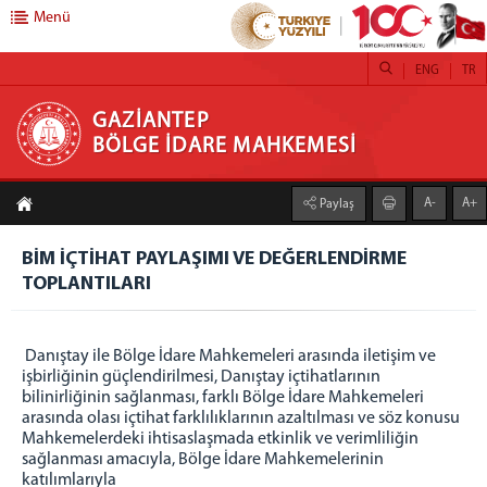
Menü
ENG
TR
GAZİANTEP BÖLGE İDARE MAHKEMESİ
GAZİANTEP
BÖLGE İDARE MAHKEMESİ
ANASAYFA
A-
A+
Paylaş
MAHKEMEMİZ
GAZİANTEP BİM TANITIM FİLMİ
BİM İÇTİHAT PAYLAŞIMI VE DEĞERLENDİRME
TOPLANTILARI
BAŞKANLIK
BAŞKAN
ÖNCEKİ BAŞKANLARIMIZ
Danıştay ile Bölge İdare Mahkemeleri arasında iletişim ve
işbirliğinin güçlendirilmesi, Danıştay içtihatlarının
BAŞKANLAR KURULU
bilinirliğinin sağlanması, farklı Bölge İdare Mahkemeleri
ADALET KOMİSYONU
arasında olası içtihat farklılıklarının azaltılması ve söz konusu
İDARİ BİRİMLER
Mahkemelerdeki ihtisaslaşmada etkinlik ve verimliliğin
sağlanması amacıyla, Bölge İdare Mahkemelerinin
İDARİ İŞLER MÜDÜRLÜĞÜ
katılımlarıyla