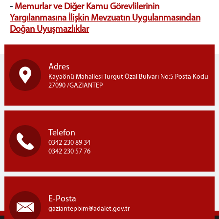
DAVA DAİRELERİ İŞ BÖLÜMÜ
-
Memurlar ve Diğer Kamu Görevlilerinin
Yargılanmasına İlişkin Mevzuatın Uygulanmasından
BÖLGE İDARE MAHKEMELERİ KARARLARI ARASINDAKİ
AYKIRILIĞIN GİDERİLMESİ HAKKINDA DANIŞTAY
Doğan Uyuşmazlıklar
KARARLARI
İDDK
VDDK
Adres
BÖLGE İDARE MAHKEMELERİ KARARLARI ARASINDAKİ
Kayaönü Mahallesi Turgut Özal Bulvarı No:5 Posta Kodu
AYKIRILIĞIN GİDERİLMESİ HAKKINDA KARAR
27090 /GAZİANTEP
BÜLTENLERİ
BİM İÇTİHAT PAYLAŞIMI VE DEĞERLENDİRME
TOPLANTILARI
DAVA DAİRELERİ İŞ BÖLÜMÜ
Telefon
0342 230 89 34
BAŞKANLAR KURULU KARARLARI
0342 230 57 76
İÇTİHADI BİRLEŞTİRME TALEBİ
BAŞKANLIK TALEBİ
DAVA DAİRESİ TALEBİ
E-Posta
BAŞKANLAR KURULU RESEN
gaziantepbim
adalet.gov.tr
TARAFLARIN TALEBİ