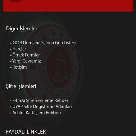
İŞ BÖLÜMÜ İSTATİSLİKLERİ
İSTİNAF DAİRELERİ
İLK DERECE MAHKEMELERİ
Diğer İşlemler
FAALİYET RAPORLARI
2025 YILI FAALİYET RAPORU
» 2026 Duruşma Salonu Gün Listesi
2024 YILI FAALİYET RAPORU
» Harçlar
2023 YILI FAALİYET RAPORU
» Örnek Formlar
» Yargı Çevremiz
DURUŞMA SALONU GÜN LİSTESİ
» İletişim
2025 Duruşma Salonu Gün Listesi
ETKİNLİKLERİMİZ
Şifre İşlemleri
EĞİTİM ÇALIŞMALARIMIZ
ETKİNLİK FAALİYETİMİZ
» E-İmza Şifre Yenileme Rehberi
» UYAP Şifre Değiştirme Adımları
BASINDA MAHKEMEMİZ
» Adalet Kart İşlem Rehberi
İLETİŞİM
FAYDALI LİNKLER