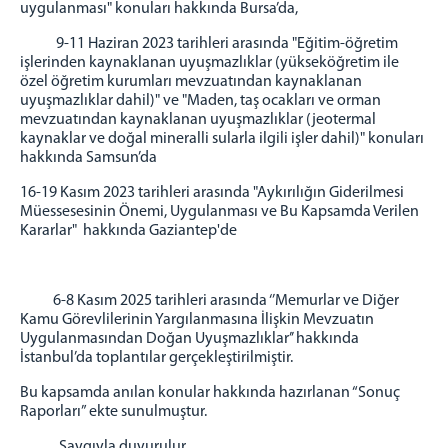
1 İDARE MAHKEMESİ
uygulanması" konuları hakkında Bursa’da,
2 İDARE MAHKEMESİ
9-11 Haziran 2023 tarihleri arasında "Eğitim-öğretim
işlerinden kaynaklanan uyuşmazlıklar (yükseköğretim ile
3 İDARE MAHKEMESİ
özel öğretim kurumları mevzuatından kaynaklanan
4 İDARE MAHKEMESİ
uyuşmazlıklar dahil)" ve "Maden, taş ocakları ve orman
5 İDARE MAHKEMESİ
mevzuatından kaynaklanan uyuşmazlıklar (jeotermal
kaynaklar ve doğal mineralli sularla ilgili işler dahil)" konuları
VERGİ MAHKEMESİ
hakkında Samsun’da
MÜLHAKATLARIMIZ
16-19 Kasım 2023 tarihleri arasında "Aykırılığın Giderilmesi
ADIYAMAN
Müessesesinin Önemi, Uygulanması ve Bu Kapsamda Verilen
1 İDARE MAHKEMESİ
Kararlar" hakkında Gaziantep'de
2 İDARE MAHKEMESİ
3 İDARE MAHKEMESİ
6-8 Kasım 2025 tarihleri arasında ‘’Memurlar ve Diğer
ŞANLIURFA VERGİ MAHKEMESİ (BAĞLI)
Kamu Görevlilerinin Yargılanmasına İlişkin Mevzuatın
Uygulanmasından Doğan Uyuşmazlıklar’’ hakkında
KAHRAMANMARAŞ
İstanbul’da toplantılar gerçekleştirilmiştir.
1 İDARE MAHKEMESİ
Bu kapsamda anılan konular hakkında hazırlanan “Sonuç
2 İDARE MAHKEMESİ
Raporları” ekte sunulmuştur.
3 İDARE MAHKEMESİ
Saygıyla duyurulur.