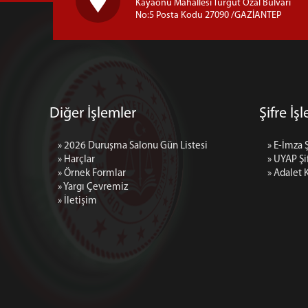
Kayaönü Mahallesi Turgut Özal Bulvarı
No:5 Posta Kodu 27090 /GAZİANTEP
Diğer İşlemler
Şifre İş
» 2026 Duruşma Salonu Gün Listesi
» E-İmza 
» Harçlar
» UYAP Şi
» Örnek Formlar
» Adalet 
» Yargı Çevremiz
» İletişim