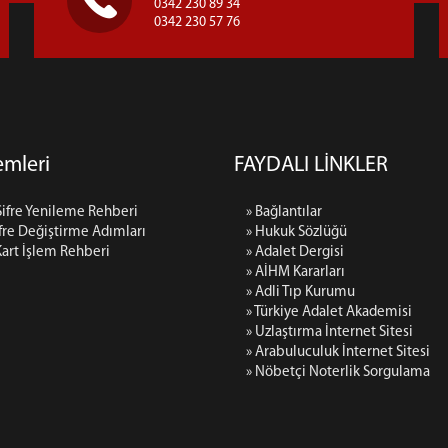
0342 230 89 34
0342 230 57 76
lemleri
FAYDALI LİNKLER
Şifre Yenileme Rehberi
» Bağlantılar
fre Değiştirme Adımları
» Hukuk Sözlüğü
Kart İşlem Rehberi
» Adalet Dergisi
» AİHM Kararları
» Adli Tıp Kurumu
» Türkiye Adalet Akademisi
» Uzlaştırma İnternet Sitesi
» Arabuluculuk İnternet Sitesi
» Nöbetçi Noterlik Sorgulama