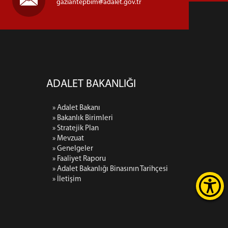
gaziantepbim
adalet.gov.tr
ADALET BAKANLIĞI
» Adalet Bakanı
» Bakanlık Birimleri
» Stratejik Plan
» Mevzuat
» Genelgeler
» Faaliyet Raporu
» Adalet Bakanlığı Binasının Tarihçesi
» İletişim