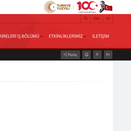
ENG
TR
İRELERİ İŞ BÖLÜMÜ
ETKİNLİKLERİMİZ
İLETİŞİM
A-
A+
Paylaş