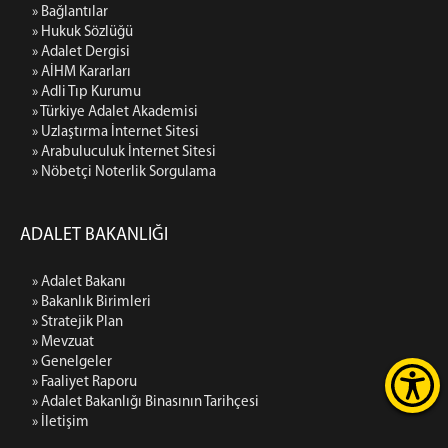
DAVA DAİRELERİ İŞ BÖLÜMÜ
» Bağlantılar
» Hukuk Sözlüğü
BÖLGE İDARE MAHKEMELERİ KARARLARI ARASINDAKİ
» Adalet Dergisi
AYKIRILIĞIN GİDERİLMESİ HAKKINDA DANIŞTAY
» AİHM Kararları
KARARLARI
» Adli Tıp Kurumu
İDDK
» Türkiye Adalet Akademisi
VDDK
» Uzlaştırma İnternet Sitesi
» Arabuluculuk İnternet Sitesi
BÖLGE İDARE MAHKEMELERİ KARARLARI ARASINDAKİ
» Nöbetçi Noterlik Sorgulama
AYKIRILIĞIN GİDERİLMESİ HAKKINDA KARAR
BÜLTENLERİ
BİM İÇTİHAT PAYLAŞIMI VE DEĞERLENDİRME
ADALET BAKANLIĞI
TOPLANTILARI
DAVA DAİRELERİ İŞ BÖLÜMÜ
» Adalet Bakanı
BAŞKANLAR KURULU KARARLARI
» Bakanlık Birimleri
» Stratejik Plan
İÇTİHADI BİRLEŞTİRME TALEBİ
» Mevzuat
BAŞKANLIK TALEBİ
» Genelgeler
DAVA DAİRESİ TALEBİ
» Faaliyet Raporu
» Adalet Bakanlığı Binasının Tarihçesi
BAŞKANLAR KURULU RESEN
» İletişim
TARAFLARIN TALEBİ