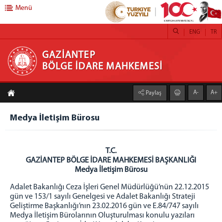
Menü
ENG
TR
GAZİANTEP BÖLGE İDARE MAHKEMESİ
GAZİANTEP
BÖLGE İDARE MAHKEMESİ
ANASAYFA
A-
A+
Paylaş
MAHKEMEMİZ
GAZİANTEP BİM TANITIM FİLMİ
Medya İletişim Bürosu
BAŞKANLIK
BAŞKAN
T.C.
ÖNCEKİ BAŞKANLARIMIZ
GAZİANTEP BÖLGE İDARE MAHKEMESİ BAŞKANLIĞI
Medya İletişim Bürosu
BAŞKANLAR KURULU
ADALET KOMİSYONU
Adalet Bakanlığı Ceza İşleri Genel Müdürlüğü’nün 22.12.2015
gün ve 153/1 sayılı Genelgesi ve Adalet Bakanlığı Strateji
İDARİ BİRİMLER
Geliştirme Başkanlığı’nın 23.02.2016 gün ve E.84/747 sayılı
İDARİ İŞLER MÜDÜRLÜĞÜ
Medya İletişim Bürolarının Oluşturulması konulu yazıları