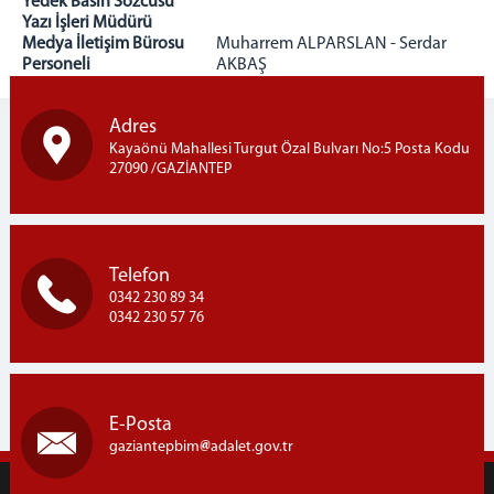
Yedek Basın Sözcüsü
1 İDARE MAHKEMESİ
Yazı İşleri Müdürü
2 İDARE MAHKEMESİ
Medya İletişim Bürosu
Muharrem ALPARSLAN - Serdar
Personeli
AKBAŞ
3 İDARE MAHKEMESİ
4 İDARE MAHKEMESİ
Adres
5 İDARE MAHKEMESİ
Kayaönü Mahallesi Turgut Özal Bulvarı No:5 Posta Kodu
VERGİ MAHKEMESİ
27090 /GAZİANTEP
MÜLHAKATLARIMIZ
ADIYAMAN
1 İDARE MAHKEMESİ
Telefon
2 İDARE MAHKEMESİ
0342 230 89 34
3 İDARE MAHKEMESİ
0342 230 57 76
ŞANLIURFA VERGİ MAHKEMESİ (BAĞLI)
KAHRAMANMARAŞ
1 İDARE MAHKEMESİ
E-Posta
2 İDARE MAHKEMESİ
gaziantepbim
adalet.gov.tr
3 İDARE MAHKEMESİ