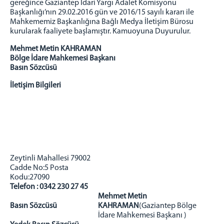
gereğince Gaziantep İdari Yargı Adalet Komisyonu
VEZNE VE ÖNBÜRO
Başkanlığı’nın 29.02.2016 gün ve 2016/15 sayılı kararı ile
AYIRMA VE TETKİK BÜROSU
Mahkememiz Başkanlığına Bağlı Medya İletişim Bürosu
kurularak faaliyete başlamıştır. Kamuoyuna Duyurulur.
DAVA DAİRELERİ
1.İDARİ DAVA DAİRESİ
Mehmet Metin KAHRAMAN
Bölge İdare Mahkemesi Başkanı
2 İDARİ DAVA DAİRESİ
Basın Sözcüsü
3. İDARİ DAVA DAİRESİ
İletişim Bilgileri
4. İDARİ DAVA DAİRESİ
5. İDARİ DAVA DAİRESİ
6. İDARİ DAVA DAİRESİ
7. İDARİ DAVA DAİRESİ
8. İDARİ DAVA DAİRESİ
Zeytinli Mahallesi 79002
9. İDARİ DAVA DAİRESİ
Cadde No:5 Posta
1. VERGİ DAVA DAİRESİ
Kodu:27090
2. VERGİ DAVA DAİRESİ
Telefon : 0342 230 27 45
Mehmet Metin
İLK DERECE MAHKEMELERİMİZ
Basın Sözcüsü
KAHRAMAN
(Gaziantep Bölge
GAZİANTEP
İdare Mahkemesi Başkanı )