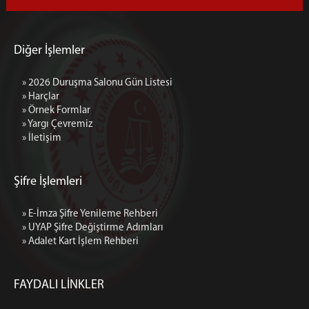
4 İDARE MAHKEMESİ
VERGİ MAHKEMESİ
KİLİS
Diğer İşlemler
GAZİANTEP İDARE MAHKEMESİ (BAĞLI)
GAZİANTEP VERGİ MAHKEMESİ (BAĞLI)
» 2026 Duruşma Salonu Gün Listesi
» Harçlar
MALATYA
» Örnek Formlar
1 İDARE MAHKEMESİ
» Yargı Çevremiz
2 İDARE MAHKEMESİ
» İletişim
3 İDARE MAHKEMESİ
VERGİ MAHKEMESİ
Şifre İşlemleri
ŞANLIURFA
1 İDARE MAHKEMESİ
» E-İmza Şifre Yenileme Rehberi
» UYAP Şifre Değiştirme Adımları
2 İDARE MAHKEMESİ
» Adalet Kart İşlem Rehberi
3 İDARE MAHKEMESİ
VERGİ MAHKEMESİ
FAYDALI LİNKLER
MEDYA İLETİŞİM BÜROSU