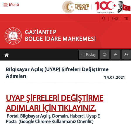
Menü
ENG
TR
GAZİANTEP BÖLGE İDARE MAHKEMESİ
GAZİANTEP
BÖLGE İDARE MAHKEMESİ
ANASAYFA
A-
A+
Paylaş
MAHKEMEMİZ
GAZİANTEP BİM TANITIM FİLMİ
Bilgisayar Açılış (UYAP) Şifreleri Değiştirme
Adımları
BAŞKANLIK
14.07.2021
BAŞKAN
ÖNCEKİ BAŞKANLARIMIZ
UYAP ŞİFRELERİ DEĞİŞTİRME
BAŞKANLAR KURULU
ADIMLARI İÇİN TIKLAYINIZ.
ADALET KOMİSYONU
Portal, Bilgisayar Açılış, Domain, Haberci, Uyap E
İDARİ BİRİMLER
Posta (Google Chrome Kullanmanız Önerilir.)
İDARİ İŞLER MÜDÜRLÜĞÜ