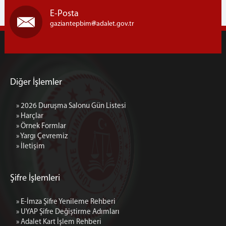
1 İDARE MAHKEMESİ
E-Posta
2 İDARE MAHKEMESİ
gaziantepbim
adalet.gov.tr
3 İDARE MAHKEMESİ
4 İDARE MAHKEMESİ
5 İDARE MAHKEMESİ
VERGİ MAHKEMESİ
Diğer İşlemler
MÜLHAKATLARIMIZ
ADIYAMAN
» 2026 Duruşma Salonu Gün Listesi
1 İDARE MAHKEMESİ
» Harçlar
» Örnek Formlar
2 İDARE MAHKEMESİ
» Yargı Çevremiz
3 İDARE MAHKEMESİ
» İletişim
ŞANLIURFA VERGİ MAHKEMESİ (BAĞLI)
KAHRAMANMARAŞ
Şifre İşlemleri
1 İDARE MAHKEMESİ
2 İDARE MAHKEMESİ
» E-İmza Şifre Yenileme Rehberi
» UYAP Şifre Değiştirme Adımları
3 İDARE MAHKEMESİ
» Adalet Kart İşlem Rehberi