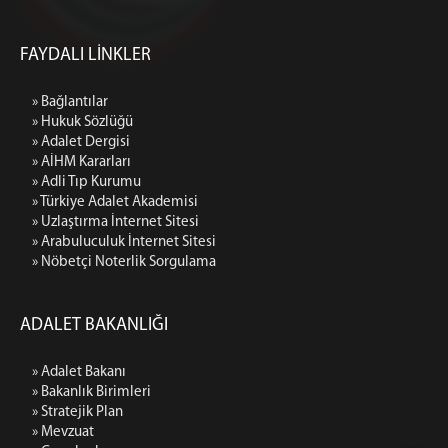
4 İDARE MAHKEMESİ
VERGİ MAHKEMESİ
FAYDALI LİNKLER
KİLİS
GAZİANTEP İDARE MAHKEMESİ (BAĞLI)
» Bağlantılar
GAZİANTEP VERGİ MAHKEMESİ (BAĞLI)
» Hukuk Sözlüğü
» Adalet Dergisi
MALATYA
» AİHM Kararları
1 İDARE MAHKEMESİ
» Adli Tıp Kurumu
2 İDARE MAHKEMESİ
» Türkiye Adalet Akademisi
» Uzlaştırma İnternet Sitesi
3 İDARE MAHKEMESİ
» Arabuluculuk İnternet Sitesi
VERGİ MAHKEMESİ
» Nöbetçi Noterlik Sorgulama
ŞANLIURFA
1 İDARE MAHKEMESİ
ADALET BAKANLIĞI
2 İDARE MAHKEMESİ
3 İDARE MAHKEMESİ
» Adalet Bakanı
» Bakanlık Birimleri
VERGİ MAHKEMESİ
» Stratejik Plan
MEDYA İLETİŞİM BÜROSU
» Mevzuat